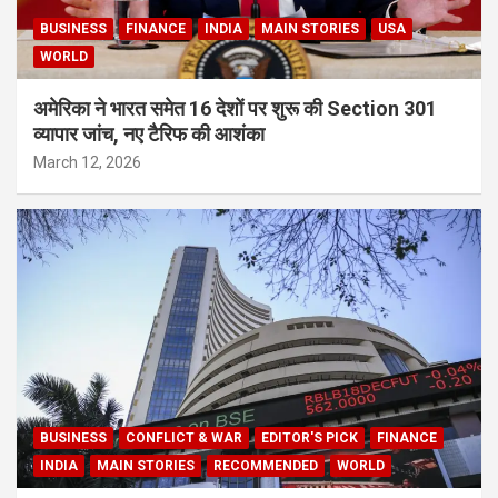
BUSINESS
FINANCE
INDIA
MAIN STORIES
USA
WORLD
अमेरिका ने भारत समेत 16 देशों पर शुरू की Section 301
व्यापार जांच, नए टैरिफ की आशंका
March 12, 2026
BUSINESS
CONFLICT & WAR
EDITOR'S PICK
FINANCE
INDIA
MAIN STORIES
RECOMMENDED
WORLD