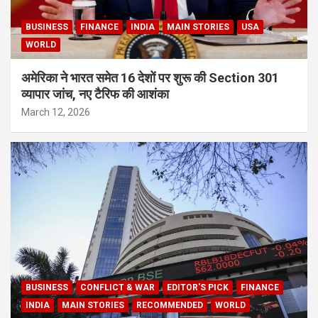
BUSINESS
FINANCE
INDIA
MAIN STORIES
USA
WORLD
अमेरिका ने भारत समेत 16 देशों पर शुरू की Section 301
व्यापार जांच, नए टैरिफ की आशंका
March 12, 2026
BUSINESS
CONFLICT & WAR
EDITOR'S PICK
FINANCE
INDIA
MAIN STORIES
RECOMMENDED
WORLD