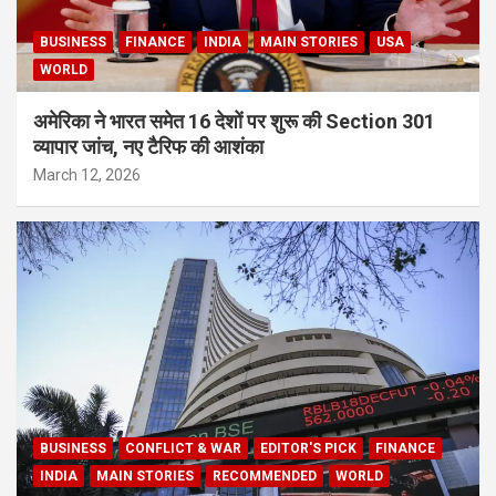
BUSINESS
FINANCE
INDIA
MAIN STORIES
USA
WORLD
अमेरिका ने भारत समेत 16 देशों पर शुरू की Section 301
व्यापार जांच, नए टैरिफ की आशंका
March 12, 2026
BUSINESS
CONFLICT & WAR
EDITOR'S PICK
FINANCE
INDIA
MAIN STORIES
RECOMMENDED
WORLD