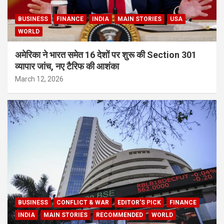
BUSINESS
FINANCE
INDIA
MAIN STORIES
USA
WORLD
अमेरिका ने भारत समेत 16 देशों पर शुरू की Section 301
व्यापार जांच, नए टैरिफ की आशंका
March 12, 2026
BUSINESS
CONFLICT & WAR
EDITOR'S PICK
FINANCE
INDIA
MAIN STORIES
RECOMMENDED
WORLD