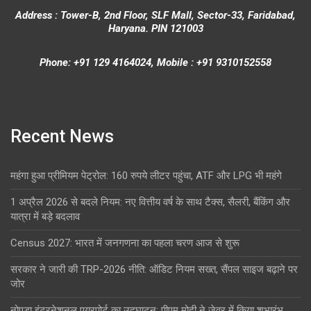
Address : Tower-B, 2nd Floor, SLF Mall, Sector-33, Faridabad,
Haryana. PIN 121003
Phone: +91 129 4164024, Mobile : +91 9310152558
Recent News
महंगा हुआ प्रीमियम पेट्रोल: 160 रुपये लीटर पहुंचा, ATF और LPG भी महंगे
1 अप्रैल 2026 से बदले नियम: नए वित्तीय वर्ष के साथ टैक्स, सैलरी, बैंकिंग और
यात्रा में बड़े बदलाव
Census 2027: भारत में जनगणना का पहला चरण आज से शुरू
सरकार ने जारी की TRP-2026 नीति: ऑडिट नियम सख्त, सैंपल साइज बढ़ाने पर
जोर
नोएडा इंटरनेशनल एयरपोर्ट का उद्घाटन: पीएम मोदी ने जेवर में किया शुभारंभ,