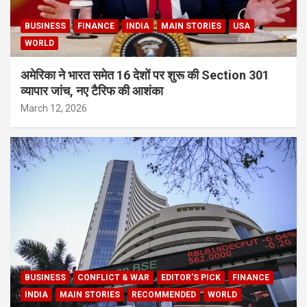
BUSINESS
FINANCE
INDIA
MAIN STORIES
USA
WORLD
अमेरिका ने भारत समेत 16 देशों पर शुरू की Section 301
व्यापार जांच, नए टैरिफ की आशंका
March 12, 2026
BUSINESS
CONFLICT & WAR
EDITOR'S PICK
FINANCE
INDIA
MAIN STORIES
RECOMMENDED
WORLD