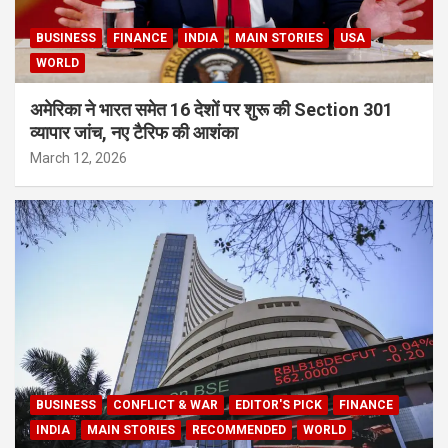
BUSINESS
FINANCE
INDIA
MAIN STORIES
USA
WORLD
अमेरिका ने भारत समेत 16 देशों पर शुरू की Section 301
व्यापार जांच, नए टैरिफ की आशंका
March 12, 2026
BUSINESS
CONFLICT & WAR
EDITOR'S PICK
FINANCE
INDIA
MAIN STORIES
RECOMMENDED
WORLD