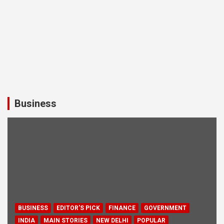
Business
BUSINESS
EDITOR'S PICK
FINANCE
GOVERNMENT
INDIA
MAIN STORIES
NEW DELHI
POPULAR