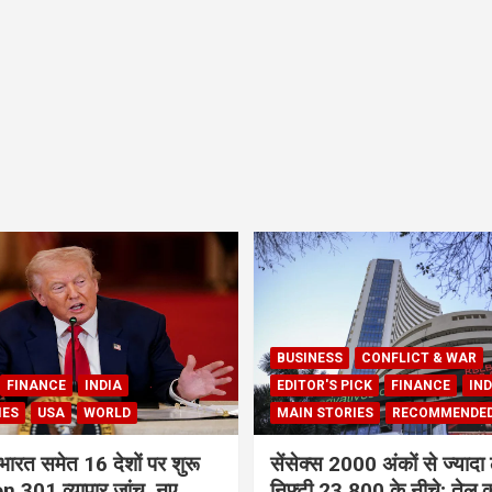
BUSINESS
CONFLICT & WAR
FINANCE
INDIA
EDITOR'S PICK
FINANCE
IND
IES
USA
WORLD
MAIN STORIES
RECOMMENDE
भारत समेत 16 देशों पर शुरू
सेंसेक्स 2000 अंकों से ज्यादा 
 301 व्यापार जांच, नए
निफ्टी 23,800 के नीचे; तेल क