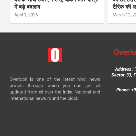
में बड़े बदलाव
टैरिफ की 
April 1, 2026
March 12, 2
Overlo
Address : 
Sector-33, 
Overlook is one of the latest hindi news
portals through which you can get all
Phone: +9
updated from all over the India. National and
international news round the clock.