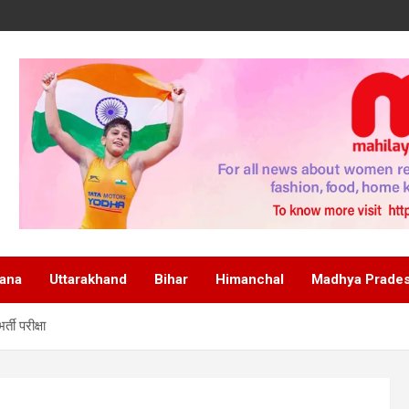
ana
Uttarakhand
Bihar
Himanchal
Madhya Prade
ती परीक्षा