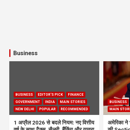
Business
BUSINESS
EDITOR'S PICK
FINANCE
GOVERNMENT
INDIA
MAIN STORIES
BUSINESS
NEW DELHI
POPULAR
RECOMMENDED
MAIN STOR
1 अप्रैल 2026 से बदले नियम: नए वित्तीय
अमेरिका ने 
वर्ष के साथ टैक्स, सैलरी, बैंकिंग और यात्रा
की Section