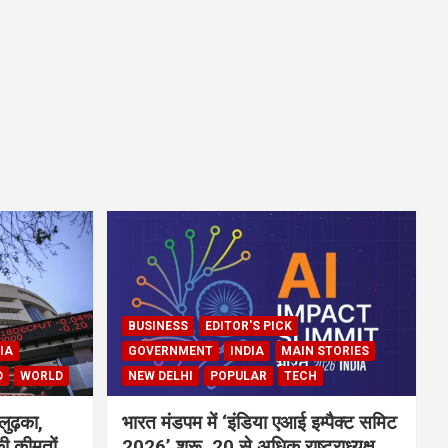
BUSINESS
EDITOR'S PICK
IA
GOVERNMENT
INDIA
MAIN STORIES
D
WORLD
NEW DELHI
POPULAR
TECH
लुढ़का,
भारत मंडपम में ‘इंडिया एआई इम्पैक्ट समिट
ी कीमतों
2026’ शुरू, 20 से अधिक राष्ट्राध्यक्ष