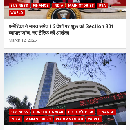
BUSINESS
FINANCE
INDIA
MAIN STORIES
USA
WORLD
अमेरिका ने भारत समेत 16 देशों पर शुरू की Section 301
व्यापार जांच, नए टैरिफ की आशंका
March 12, 2026
BUSINESS
CONFLICT & WAR
EDITOR'S PICK
FINANCE
INDIA
MAIN STORIES
RECOMMENDED
WORLD