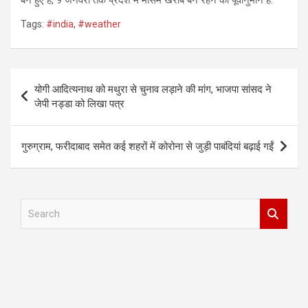
बने हुए हैं, 9 जनवरी तक प्रदेश में मौसम खराब बने रहने का पूर्वानुमान है.
Tags:
#india
,
#weather
Post
योगी आदित्यनाथ को मथुरा से चुनाव लड़ाने की मांग, भाजपा सांसद ने
navigation
जेपी नड्डा को लिखा पत्र
गुरुग्राम, फरीदाबाद समेत कई शहरों में कोरोना से जुड़ी पाबंदियां बढ़ाई गईं
S
e
a
r
c
h