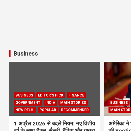
Business
BUSINESS
EDITOR'S PICK
FINANCE
GOVERNMENT
INDIA
MAIN STORIES
BUSINESS
NEW DELHI
POPULAR
RECOMMENDED
MAIN STOR
1 अप्रैल 2026 से बदले नियम: नए वित्तीय
अमेरिका ने 
वर्ष के साथ टैक्स, सैलरी, बैंकिंग और यात्रा
की Section