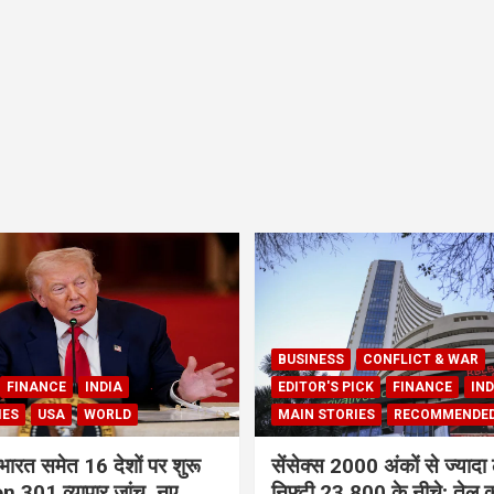
BUSINESS
CONFLICT & WAR
FINANCE
INDIA
EDITOR'S PICK
FINANCE
IND
IES
USA
WORLD
MAIN STORIES
RECOMMENDE
भारत समेत 16 देशों पर शुरू
सेंसेक्स 2000 अंकों से ज्यादा 
 301 व्यापार जांच, नए
निफ्टी 23,800 के नीचे; तेल क