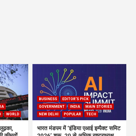
BUSINESS
EDITOR'S PICK
IA
GOVERNMENT
INDIA
MAIN STORIES
D
WORLD
NEW DELHI
POPULAR
TECH
लुढ़का,
भारत मंडपम में ‘इंडिया एआई इम्पैक्ट समिट
ी कीमतों
2026’ शुरू, 20 से अधिक राष्ट्राध्यक्ष