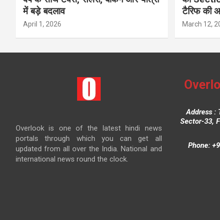
में बड़े बदलाव
टैरिफ की 
April 1, 2026
March 12, 2
Overlo
Address : 
Sector-33, 
Overlook is one of the latest hindi news
portals through which you can get all
Phone: +9
updated from all over the India. National and
international news round the clock.