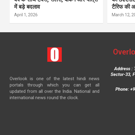
में बड़े बदलाव
टैरिफ की 
April 1, 2026
March 12, 2
Overlo
Address : 
Sector-33, 
Overlook is one of the latest hindi news
portals through which you can get all
Phone: +9
updated from all over the India. National and
international news round the clock.