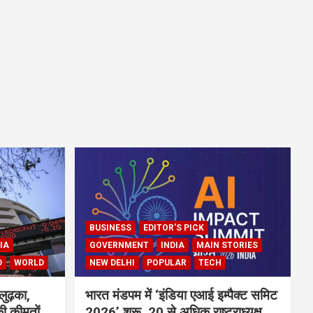
BUSINESS
EDITOR'S PICK
IA
GOVERNMENT
INDIA
MAIN STORIES
D
WORLD
NEW DELHI
POPULAR
TECH
लुढ़का,
भारत मंडपम में ‘इंडिया एआई इम्पैक्ट समिट
ी कीमतों
2026’ शुरू, 20 से अधिक राष्ट्राध्यक्ष