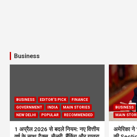
Business
BUSINESS
EDITOR'S PICK
FINANCE
GOVERNMENT
INDIA
MAIN STORIES
BUSINESS
NEW DELHI
POPULAR
RECOMMENDED
MAIN STOR
1 अप्रैल 2026 से बदले नियम: नए वित्तीय
अमेरिका ने 
वर्ष के साथ टैक्स, सैलरी, बैंकिंग और यात्रा
की Section