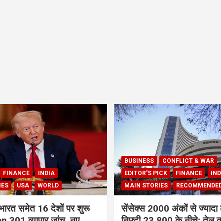
BUSINESS
CONFLICT & WAR
FINANCE
INDIA
EDITOR'S PICK
FINANCE
IND
IES
USA
WORLD
MAIN STORIES
RECOMMENDE
भारत समेत 16 देशों पर शुरू
सेंसेक्स 2000 अंकों से ज्यादा 
 301 व्यापार जांच, नए
निफ्टी 23,800 के नीचे; तेल क