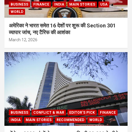
BUSINESS
FINANCE
INDIA
MAIN STORIES
USA
WORLD
अमेरिका ने भारत समेत 16 देशों पर शुरू की Section 301
व्यापार जांच, नए टैरिफ की आशंका
March 12, 2026
BUSINESS
CONFLICT & WAR
EDITOR'S PICK
FINANCE
INDIA
MAIN STORIES
RECOMMENDED
WORLD