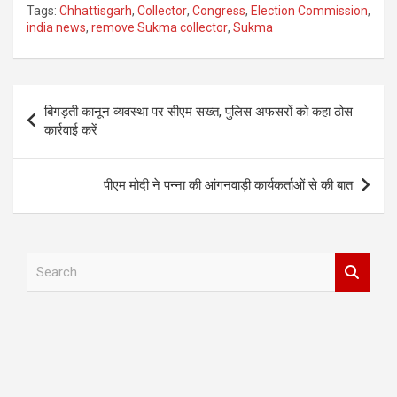
Tags:
Chhattisgarh
,
Collector
,
Congress
,
Election Commission
,
india news
,
remove Sukma collector
,
Sukma
Post
बिगड़ती कानून व्यवस्था पर सीएम सख्त, पुलिस अफसरों को कहा ठोस
navigation
कार्रवाई करें
पीएम मोदी ने पन्ना की आंगनवाड़ी कार्यकर्ताओं से की बात
S
e
a
r
c
h