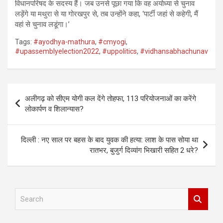
विधानपरिषद के सदस्य हैं। जब उनसे पूछा गया कि वह अयोध्या से चुनाव
लड़ेंगे या मथुरा से या गोरखपुर से, तब उन्होंने कहा, ‘पार्टी जहां से कहेगी, मैं
वहां से चुनाव लडूंगा।’
Tags:
#ayodhya-mathura
,
#cmyogi
,
#upassemblyelection2022
,
#uppolitics
,
#vidhansabhachunav
Post
अलीगढ़ को सीएम योगी कल देंगे तोहफा, 113 परियोजनाओं का करेंगे
navigation
लोकार्पण व शिलान्यास?
दिल्ली : नए साल पर बहस के बाद युवक की हत्या: लाश के पास सोया था
रातभर, बुजुर्ग दिव्यांग भिखारी सहित 2 धरे?
S
e
a