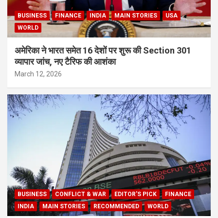
BUSINESS
FINANCE
INDIA
MAIN STORIES
USA
WORLD
अमेरिका ने भारत समेत 16 देशों पर शुरू की Section 301
व्यापार जांच, नए टैरिफ की आशंका
March 12, 2026
BUSINESS
CONFLICT & WAR
EDITOR'S PICK
FINANCE
INDIA
MAIN STORIES
RECOMMENDED
WORLD