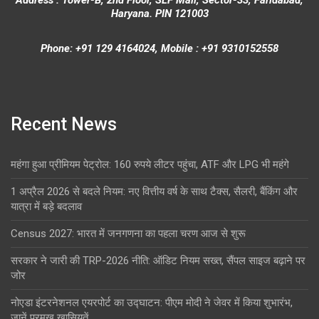
Address : Tower-B, 2nd Floor, SLF Mall, Sector-33, Faridabad,
Haryana. PIN 121003
Phone: +91 129 4164024, Mobile : +91 9310152558
Recent News
महंगा हुआ प्रीमियम पेट्रोल: 160 रुपये लीटर पहुंचा, ATF और LPG भी महंगे
1 अप्रैल 2026 से बदले नियम: नए वित्तीय वर्ष के साथ टैक्स, सैलरी, बैंकिंग और
यात्रा में बड़े बदलाव
Census 2027: भारत में जनगणना का पहला चरण आज से शुरू
सरकार ने जारी की TRP-2026 नीति: ऑडिट नियम सख्त, सैंपल साइज बढ़ाने पर
जोर
नोएडा इंटरनेशनल एयरपोर्ट का उद्घाटन: पीएम मोदी ने जेवर में किया शुभारंभ,
जानें प्रमुख खासियतें