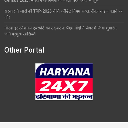
Census 2027: भारत में जनगणना का पहला चरण आज से शुरू
सरकार ने जारी की TRP-2026 नीति: ऑडिट नियम सख्त, सैंपल साइज बढ़ाने पर
जोर
नोएडा इंटरनेशनल एयरपोर्ट का उद्घाटन: पीएम मोदी ने जेवर में किया शुभारंभ,
जानें प्रमुख खासियतें
Other Portal