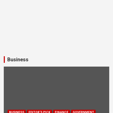
Business
BUSINESS
EDITOR'S PICK
FINANCE
GOVERNMENT