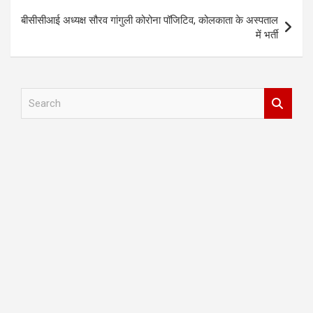
बीसीसीआई अध्यक्ष सौरव गांगुली कोरोना पॉजिटिव, कोलकाता के अस्पताल
में भर्ती
S
e
a
r
c
h