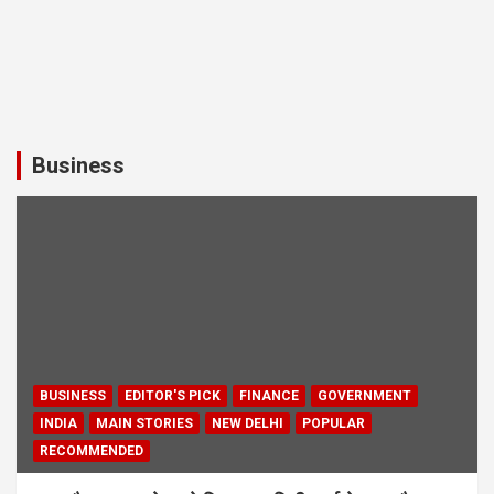
Business
BUSINESS
EDITOR'S PICK
FINANCE
GOVERNMENT
INDIA
MAIN STORIES
NEW DELHI
POPULAR
RECOMMENDED