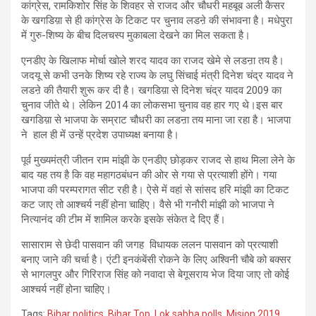
कांग्रेस, रामकिशोर सिंह के शिवहर से राजद और चौधरी महबूब अली कैसर
के खगडिय़ा से ही कांग्रेस के टिकट पर चुनाव लडऩे की संभावना है। मधेपुरा
में गुरु-शिष्य के बीच दिलचस्प मुकाबला देखने का मिल सकता है।
एनडीए के खिलाफ मोर्चा खोले शरद यादव का राजद खेमे से लडऩा तय है।
जदयू से कभी उनके शिष्य रहे राज्य के लघु सिंचाई मंत्री दिनेश चंद्र यादव ने
लडऩे की तैयारी शुरू कर दी है। खगडिय़ा से दिनेश चंद्र यादव 2009 का
चुनाव जीते थे। लेकिन 2014 का लोकसभा चुनाव वह हार गए थे।इस बार
खगडिय़ा से भाजपा के सम्राट चौधरी का लडऩा तय माना जा रहा है। भाजपा
ने हाल ही में उन्हें प्रदेश उपाध्यक्ष बनाया है।
पूर्व मुख्यमंत्री जीतन राम मांझी के एनडीए छोड़कर राजद से हाथ मिला लेने के
बाद यह तय है कि वह महागठबंधन की ओर से गया से प्रत्याशी होंगे। गया
भाजपा की परम्परागत सीट रही है। ऐसे में वहां से सांसद हरि मांझी का टिकट
कट जाए तो आश्चर्य नहीं होना चाहिए। वैसे भी गनौरी मांझी को भाजपा ने
नित्यानंद की टीम में शामिल करके इसके संकेत दे दिए हैं।
सासाराम से छेदी पासवान की जगह विधायक ललन पासवान को प्रत्याशी
बनाए जाने की चर्चा है। एंटी इनकंबेंसी रोकने के लिए अश्विनी चौबे को बक्सर
से भागलपुर और गिरिराज सिंह को नवादा से बेगूसराय भेज दिया जाए तो कोई
आश्चर्य नहीं होना चाहिए।
Tags:
Bihar politics
,
Bihar Top
,
Lok sabha polls
,
Mision 2019
,