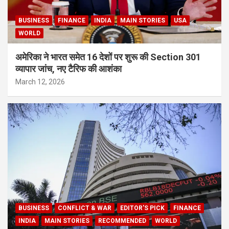
BUSINESS
FINANCE
INDIA
MAIN STORIES
USA
WORLD
अमेरिका ने भारत समेत 16 देशों पर शुरू की Section 301
व्यापार जांच, नए टैरिफ की आशंका
March 12, 2026
BUSINESS
CONFLICT & WAR
EDITOR'S PICK
FINANCE
INDIA
MAIN STORIES
RECOMMENDED
WORLD