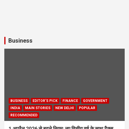
Business
BUSINESS
EDITOR'S PICK
FINANCE
GOVERNMENT
INDIA
MAIN STORIES
NEW DELHI
POPULAR
RECOMMENDED
1 अप्रैल 2026 से बदले नियम: नए वित्तीय वर्ष के साथ टैक्स,