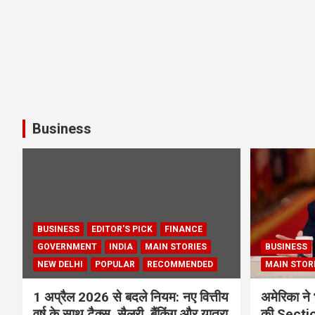
Business
BUSINESS
EDITOR'S PICK
FINANCE
GOVERNMENT
INDIA
MAIN STORIES
BUSINESS
NEW DELHI
POPULAR
RECOMMENDED
MAIN STOR
1 अप्रैल 2026 से बदले नियम: नए वित्तीय
अमेरिका ने 
वर्ष के साथ टैक्स, सैलरी, बैंकिंग और यात्रा
की Section