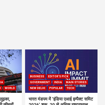
BUSINESS
EDITOR'S PICK
IA
GOVERNMENT
INDIA
MAIN STORIES
D
WORLD
NEW DELHI
POPULAR
TECH
लुढ़का,
भारत मंडपम में ‘इंडिया एआई इम्पैक्ट समिट
ी कीमतों
2026’ शुरू, 20 से अधिक राष्ट्राध्यक्ष