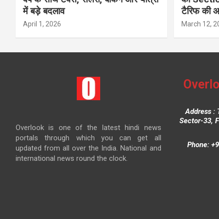
में बड़े बदलाव
टैरिफ की 
April 1, 2026
March 12, 2
Overlo
Address : 
Sector-33, 
Overlook is one of the latest hindi news
portals through which you can get all
Phone: +9
updated from all over the India. National and
international news round the clock.