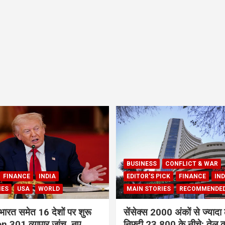
BUSINESS
CONFLICT & WAR
FINANCE
INDIA
EDITOR'S PICK
FINANCE
IND
IES
USA
WORLD
MAIN STORIES
RECOMMENDE
भारत समेत 16 देशों पर शुरू
सेंसेक्स 2000 अंकों से ज्यादा 
 301 व्यापार जांच, नए
निफ्टी 23,800 के नीचे; तेल क