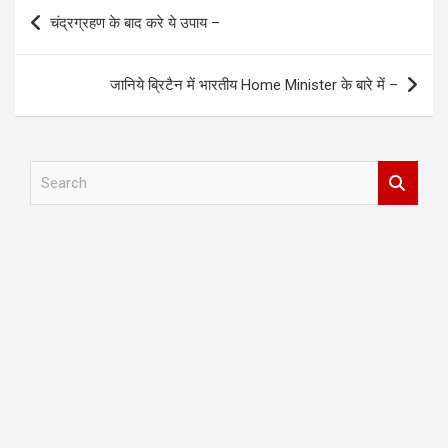
Post
चंद्रग्रहण के बाद करे ये उपाय –
navigation
जानिये ब्रिटैन में भारतीय Home Minister के बारे में –
S
e
a
r
c
h