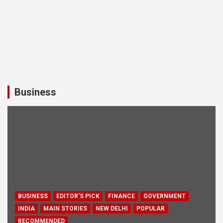
Business
BUSINESS
EDITOR'S PICK
FINANCE
GOVERNMENT
INDIA
MAIN STORIES
NEW DELHI
POPULAR
RECOMMENDED