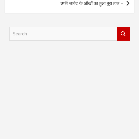
उर्फी जावेद के आँखों का हुआ बुरा हाल –
S
e
a
r
c
h