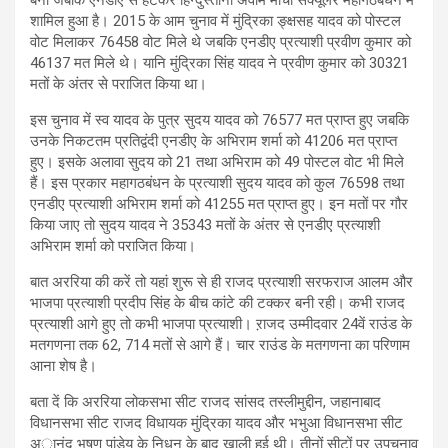
बना जबकि एनडीए से हटकर हिन्दुस्तानी अवाम मोर्चा सेक्यूलर महागठबंधन में
शामिल हुआ है। 2015 के आम चुनाव में मुंद्रिका ङ्क्षसह यादव को पोस्टल
वोट मिलाकर 76458 वोट मिले थे जबकि एनडीए प्रत्याशी प्रवीण कुमार को
46137 मत मिले थे। यानि मुंद्रिका सिंह यादव ने प्रवीण कुमार को 30321
मतों के अंतर से पराजित किया था।
इस चुनाव में स्व यादव के पुत्र सुदय यादव को 76577 मत प्राप्त हुए जबकि
उनके निकटतम प्रतिद्वंदी एनडीए के अभिराम शर्मा को 41206 मत प्राप्त
हुए। इसके अलावा सुदय को 21 तथा अभिराम को 49 पोस्टल वोट भी मिले
हैं। इस प्रकार महागठबंधन के प्रत्याशी सुदय यादव को कुल 76598 तथा
एनडीए प्रत्याशी अभिराम शर्मा को 41255 मत प्राप्त हुए। इन मतों पर गौर
किया जाए तो सुदय यादव ने 35343 मतों के अंतर से एनडीए प्रत्याशी
अभिराम शर्मा को पराजित किया।
बात अररिया की करें तो यहां शुरू से ही राजद प्रत्‍याशी सरफराज आलम और
भाजपा प्रत्‍याशी प्रदीप सिंह के बीच कांटे की टक्‍कर बनी रही। कभी राजद
प्रत्‍याशी आगे हुए तो कभी भाजपा प्रत्‍याशी। ऱाजद उम्मीदवार 24वें राउंड के
मतगणना तक 62, 714 मतों से आगे हैं। चार राउंड के मतगणना का परिणाम
आना शेष है।
बता दें कि अररिया लोकसभा सीट राजद सांसद तस्‍लीमुद्दीन, जहानाबाद
विधानसभा सीट राजद विधायक मु‍ंद्रिका यादव और भभुआ विधानसभा सीट
अानंद भूषण पांडेय के निधन के बाद खाली हुई थी। तीनों सीटों पर उपचुनाव