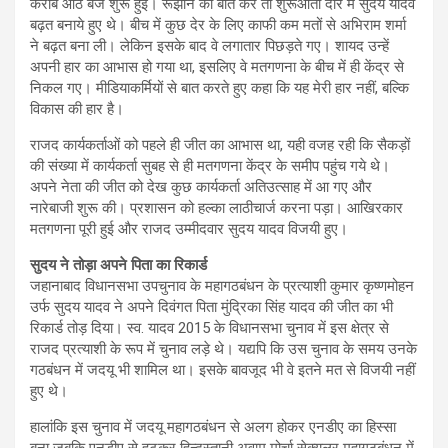
करीब आठ बजे शुरू हुई। रूझान की बात करें तो शुरूआती दौर में सुदय यादव
बढ़त बनाये हुए थे। बीच में कुछ देर के लिए काफी कम मतों से अभिराम शर्मा
ने बढ़त बना ली। लेकिन इसके बाद वे लगातार पिछड़ते गए। शायद उन्‍हें
अपनी हार का आभास हो गया था, इसलिए वे मतगणना के बीच में ही केंद्र से
निकल गए। मीडियाकर्मियों से बात करते हुए कहा कि यह मेरी हार नहीं, बल्कि
विकास की हार है।
राजद कार्यकर्ताओं को पहले ही जीत का आभास था, यही वजह रही कि सैकड़ों
की संख्‍या में कार्यकर्ता सुबह से ही मतगणना केंद्र के समीप पहुंच गये थे।
अपने नेता की जीत को देख कुछ कार्यकर्ता अतिउत्‍साह में आ गए और
नारेबाजी शुरू की। प्रशासन को हल्‍का लाठीचार्ज करना पड़ा। आखिरकार
मतगणना पूरी हुई और राजद उम्‍मीदवार सुदय यादव विजयी हुए।
सुदय ने तोड़ा अपने पिता का रिकार्ड
जहानाबाद विधानसभा उपचुनाव के महागठबंधन के प्रत्याशी कुमार कृष्णमोहन
उर्फ सुदय यादव ने अपने दिवंगत पिता मुंद्रिका सिंह यादव की जीत का भी
रिकार्ड तोड़ दिया। स्व. यादव 2015 के विधानसभा चुनाव में इस क्षेत्र से
राजद प्रत्याशी के रूप में चुनाव लड़े थे। यद्यपि कि उस चुनाव के समय उनके
गठबंधन में जदयू भी शामिल था। इसके बावजूद भी वे इतने मत से विजयी नहीं
हुए थे।
हालांकि इस चुनाव में जदयू महागठबंधन से अलग होकर एनडीए का हिस्सा