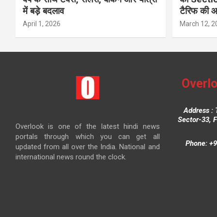
में बड़े बदलाव
टैरिफ की 
April 1, 2026
March 12, 2
Overlo
Address : 
Sector-33, 
Overlook is one of the latest hindi news
portals through which you can get all
Phone: +9
updated from all over the India. National and
international news round the clock.