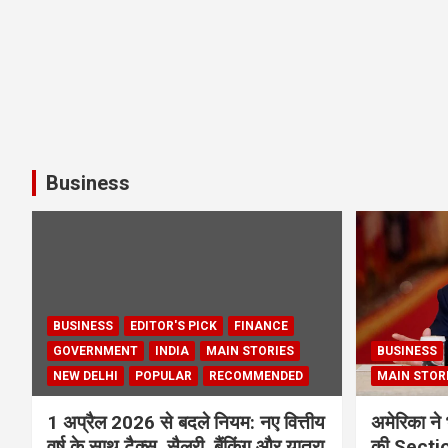
Business
BUSINESS
EDITOR'S PICK
FINANCE
GOVERNMENT
INDIA
MAIN STORIES
BUSINESS
NEW DELHI
POPULAR
RECOMMENDED
MAIN STOR
1 अप्रैल 2026 से बदले नियम: नए वित्तीय
अमेरिका ने 
वर्ष के साथ टैक्स, सैलरी, बैंकिंग और यात्रा
की Section