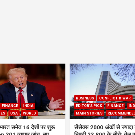
BUSINESS
CONFLICT & WAR
FINANCE
INDIA
EDITOR'S PICK
FINANCE
IND
IES
USA
WORLD
MAIN STORIES
RECOMMENDE
भारत समेत 16 देशों पर शुरू
सेंसेक्स 2000 अंकों से ज्यादा 
 301 व्यापार जांच, नए
निफ्टी 23,800 के नीचे; तेल क