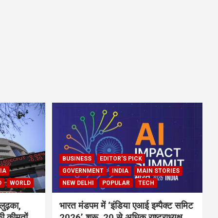
BUSINESS
EDITOR'S PICK
IA
GOVERNMENT
INDIA
MAIN STORIES
D
WORLD
NEW DELHI
POPULAR
TECH
लुढ़का,
भारत मंडपम में ‘इंडिया एआई इम्पैक्ट समिट
ी कीमतों
2026’ शुरू, 20 से अधिक राष्ट्राध्यक्ष