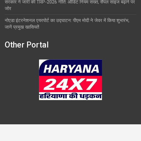
सरकार ने जारी की TRP-2026 नीति: ऑडिट नियम सख्त, सैंपल साइज बढ़ाने पर
जोर
नोएडा इंटरनेशनल एयरपोर्ट का उद्घाटन: पीएम मोदी ने जेवर में किया शुभारंभ,
जानें प्रमुख खासियतें
Other Portal
Copyright © 2026
Overlook
Theme by:
Theme Horse