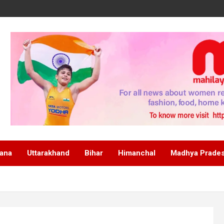
ana
Uttarakhand
Bihar
Himanchal
Madhya Prade