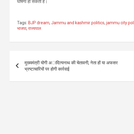
घोषणा हो सकती है।
Tags:
BJP dream
,
Jammu and kashmir politics
,
jammu city poli
भाजपा
,
राज्यपाल
Post
मुख्यमंत्री योगी अादित्यनाथ की चेतावनी, नेता हों या अफसर
navigation
भ्रष्टाचारियों पर होगी कार्रवाई