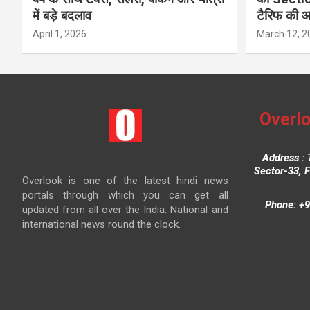
में बड़े बदलाव
टैरिफ की 
April 1, 2026
March 12, 2
Overlo
Address : 
Sector-33, 
Overlook is one of the latest hindi news
portals through which you can get all
Phone: +9
updated from all over the India. National and
international news round the clock.