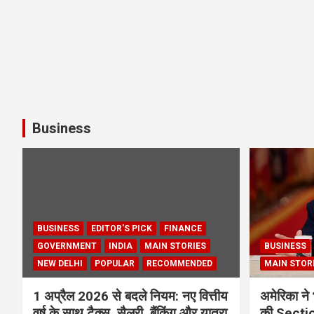
Business
BUSINESS
EDITOR'S PICK
FINANCE
GOVERNMENT
INDIA
MAIN STORIES
BUSINESS
NEW DELHI
POPULAR
RECOMMENDED
MAIN STOR
1 अप्रैल 2026 से बदले नियम: नए वित्तीय
अमेरिका ने 
वर्ष के साथ टैक्स, सैलरी, बैंकिंग और यात्रा
की Section