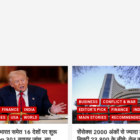
BUSINESS
CONFLICT & WAR
FINANCE
INDIA
EDITOR'S PICK
FINANCE
IND
IES
USA
WORLD
MAIN STORIES
RECOMMENDE
भारत समेत 16 देशों पर शुरू
सेंसेक्स 2000 अंकों से ज्यादा 
 301 व्यापार जांच, नए
निफ्टी 23,800 के नीचे; तेल क