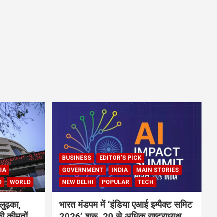
BUSINESS
EDITOR'S PICK
IA
GOVERNMENT
INDIA
MAIN STORIES
D
WORLD
NEW DELHI
POPULAR
TECH
लुढ़का,
भारत मंडपम में ‘इंडिया एआई इम्पैक्ट समिट
ी कीमतों
2026’ शुरू, 20 से अधिक राष्ट्राध्यक्ष