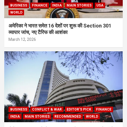
BUSINESS
FINANCE
INDIA
MAIN STORIES
USA
WORLD
अमेरिका ने भारत समेत 16 देशों पर शुरू की Section 301
व्यापार जांच, नए टैरिफ की आशंका
March 12, 2026
BUSINESS
CONFLICT & WAR
EDITOR'S PICK
FINANCE
INDIA
MAIN STORIES
RECOMMENDED
WORLD