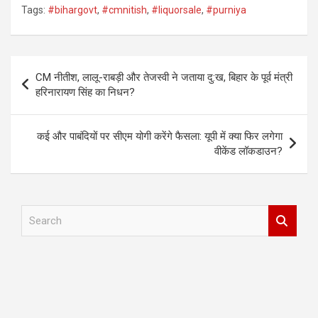
Tags:
#bihargovt
,
#cmnitish
,
#liquorsale
,
#purniya
Post
CM नीतीश, लालू-राबड़ी और तेजस्वी ने जताया दु:ख, बिहार के पूर्व मंत्री
navigation
हरिनारायण सिंह का निधन?
कई और पाबंदियों पर सीएम योगी करेंगे फैसला: यूपी में क्या फिर लगेगा
वीकेंड लॉकडाउन?
S
e
a
r
c
h