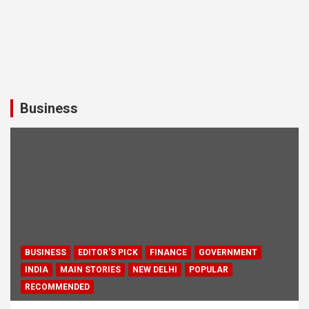
Business
BUSINESS
EDITOR'S PICK
FINANCE
GOVERNMENT
INDIA
MAIN STORIES
NEW DELHI
POPULAR
RECOMMENDED