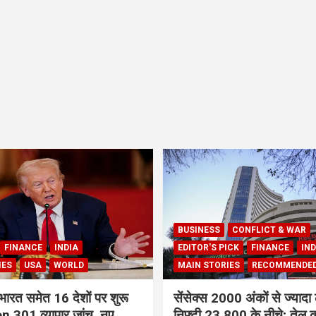
BUSINESS
CONFLICT & WAR
FINANCE
INDIA
EDITOR'S PICK
FINANCE
IND
IES
USA
WORLD
MAIN STORIES
RECOMMENDE
भारत समेत 16 देशों पर शुरू
सेंसेक्स 2000 अंकों से ज्यादा 
 301 व्यापार जांच, नए
निफ्टी 23,800 के नीचे; तेल क