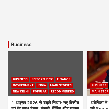
Business
BUSINESS
EDITOR'S PICK
FINANCE
GOVERNMENT
INDIA
MAIN STORIES
BUSINESS
NEW DELHI
POPULAR
RECOMMENDED
MAIN STOR
1 अप्रैल 2026 से बदले नियम: नए वित्तीय
अमेरिका ने 
वर्ष के साथ टैक्स, सैलरी, बैंकिंग और यात्रा
की Section