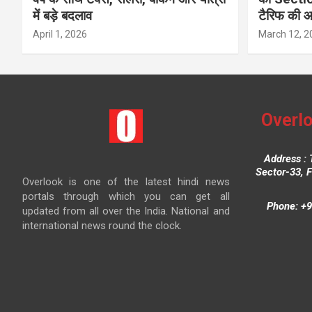
में बड़े बदलाव
टैरिफ की 
April 1, 2026
March 12, 2
Overlo
Address : 
Sector-33, 
Overlook is one of the latest hindi news
portals through which you can get all
Phone: +9
updated from all over the India. National and
international news round the clock.