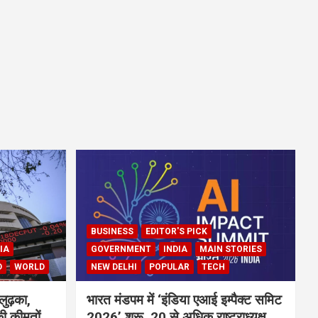
BUSINESS
EDITOR'S PICK
IA
GOVERNMENT
INDIA
MAIN STORIES
D
WORLD
NEW DELHI
POPULAR
TECH
लुढ़का,
भारत मंडपम में ‘इंडिया एआई इम्पैक्ट समिट
ी कीमतों
2026’ शुरू, 20 से अधिक राष्ट्राध्यक्ष