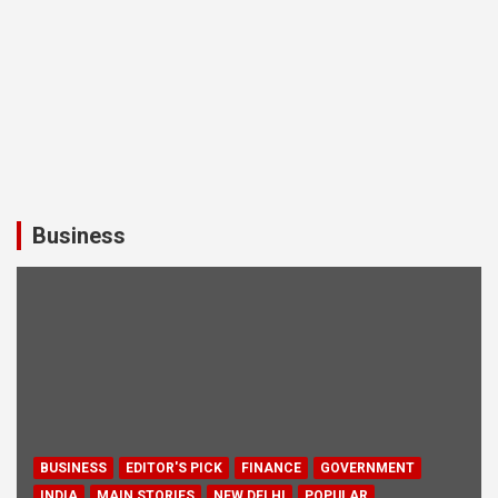
Business
BUSINESS
EDITOR'S PICK
FINANCE
GOVERNMENT
INDIA
MAIN STORIES
NEW DELHI
POPULAR