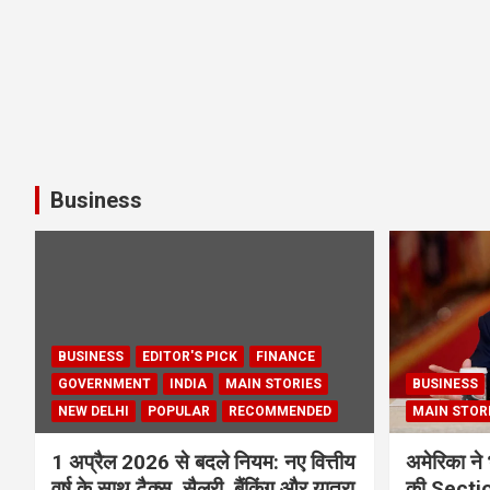
Business
BUSINESS
EDITOR'S PICK
FINANCE
GOVERNMENT
INDIA
MAIN STORIES
BUSINESS
NEW DELHI
POPULAR
RECOMMENDED
MAIN STOR
1 अप्रैल 2026 से बदले नियम: नए वित्तीय
अमेरिका ने 
वर्ष के साथ टैक्स, सैलरी, बैंकिंग और यात्रा
की Section