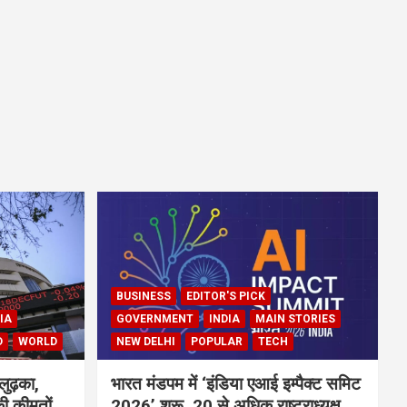
BUSINESS
EDITOR'S PICK
IA
GOVERNMENT
INDIA
MAIN STORIES
D
WORLD
NEW DELHI
POPULAR
TECH
लुढ़का,
भारत मंडपम में ‘इंडिया एआई इम्पैक्ट समिट
ी कीमतों
2026’ शुरू, 20 से अधिक राष्ट्राध्यक्ष