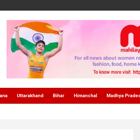
ana
Uttarakhand
Bihar
Himanchal
Madhya Prade