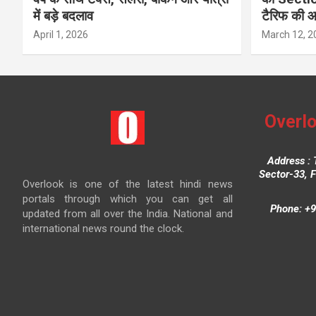
में बड़े बदलाव
टैरिफ की 
April 1, 2026
March 12, 2
Overlo
Address : 
Sector-33, 
Overlook is one of the latest hindi news
portals through which you can get all
Phone: +9
updated from all over the India. National and
international news round the clock.