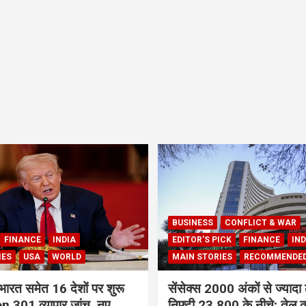
BUSINESS
CONFLICT & WAR
FINANCE
INDIA
EDITOR'S PICK
FINANCE
IND
IES
USA
WORLD
MAIN STORIES
RECOMMENDE
भारत समेत 16 देशों पर शुरू
सेंसेक्स 2000 अंकों से ज्यादा 
 301 व्यापार जांच, नए
निफ्टी 23,800 के नीचे; तेल क