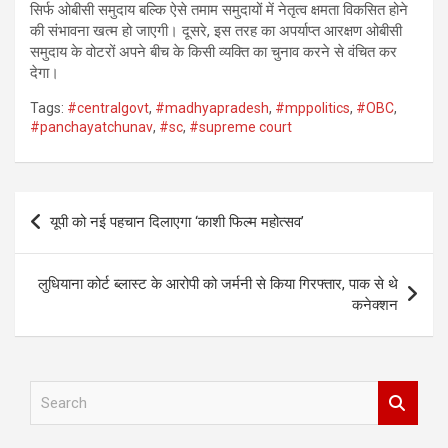
सिर्फ ओबीसी समुदाय बल्कि ऐसे तमाम समुदायों में नेतृत्व क्षमता विकसित होने
की संभावना खत्म हो जाएगी। दूसरे, इस तरह का अपर्याप्त आरक्षण ओबीसी
समुदाय के वोटरों अपने बीच के किसी व्यक्ति का चुनाव करने से वंचित कर
देगा।
Tags:
#centralgovt
,
#madhyapradesh
,
#mppolitics
,
#OBC
,
#panchayatchunav
,
#sc
,
#supreme court
Post
यूपी को नई पहचान दिलाएगा ‘काशी फिल्म महोत्सव’
navigation
लुधियाना कोर्ट ब्लास्ट के आरोपी को जर्मनी से किया गिरफ्तार, पाक से थे
कनेक्शन
S
e
a