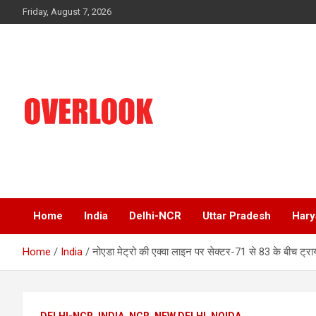
Skip
Friday, August 7, 2026
to
content
India's No 1 Hindi News Portal
Overlook
Home
India
Delhi-NCR
Uttar Pradesh
Hary
Home
India
नोएडा मेट्रो की एक्वा लाइन पर सेक्टर-71 से 83 के बीच ट्र
DELHI-NCR
INDIA
NCR
NEW DELHI
NOIDA