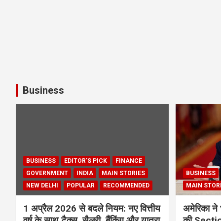
Business
BUSINESS
EDITOR'S PICK
FINANCE
GOVERNMENT
INDIA
MAIN STORIES
BUSINESS
NEW DELHI
POPULAR
RECOMMENDED
MAIN STOR
1 अप्रैल 2026 से बदले नियम: नए वित्तीय
अमेरिका ने 
वर्ष के साथ टैक्स, सैलरी, बैंकिंग और यात्रा
की Section