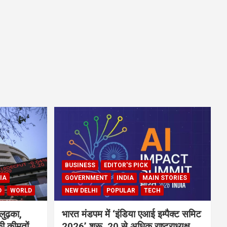
BUSINESS
EDITOR'S PICK
IA
GOVERNMENT
INDIA
MAIN STORIES
D
WORLD
NEW DELHI
POPULAR
TECH
लुढ़का,
भारत मंडपम में ‘इंडिया एआई इम्पैक्ट समिट
ी कीमतों
2026’ शुरू, 20 से अधिक राष्ट्राध्यक्ष