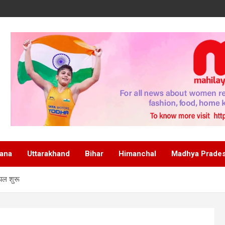
ana
Uttarakhand
Bihar
Himanchal
Madhya Prade
ायल शुरू