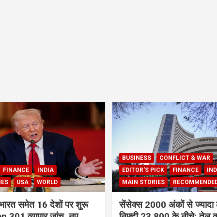
BUSINESS
CONFLICT & WAR
FINANCE
INDIA
EDITOR'S PICK
FINANCE
IND
IES
USA
WORLD
MAIN STORIES
RECOMMENDE
भारत समेत 16 देशों पर शुरू
सेंसेक्स 2000 अंकों से ज्यादा 
 301 व्यापार जांच, नए
निफ्टी 23,800 के नीचे; तेल क