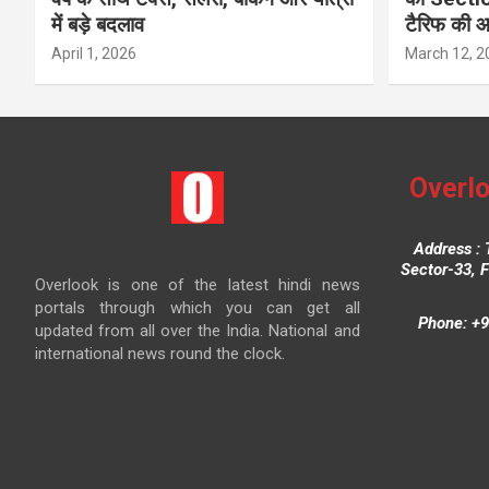
में बड़े बदलाव
टैरिफ की 
April 1, 2026
March 12, 2
Overlo
Address : 
Sector-33, 
Overlook is one of the latest hindi news
portals through which you can get all
Phone: +9
updated from all over the India. National and
international news round the clock.