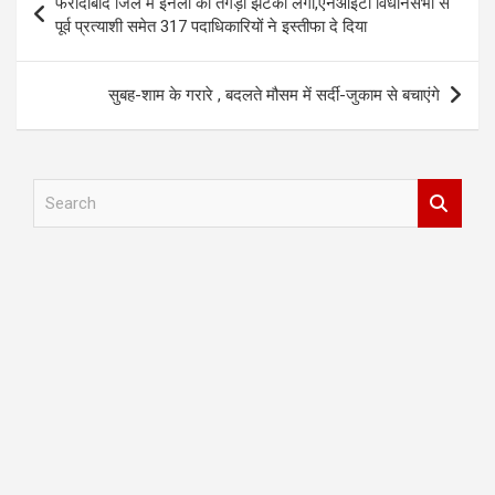
फरीदाबाद जिले में इनेलो को तगड़ा झटका लगा,एनआईटी विधानसभा से
navigation
पूर्व प्रत्याशी समेत 317 पदाधिकारियों ने इस्तीफा दे दिया
सुबह-शाम के गरारे , बदलते मौसम में सर्दी-जुकाम से बचाएंगे
S
e
a
r
c
h