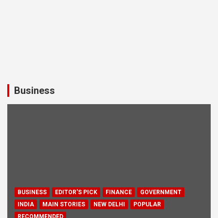
Business
BUSINESS
EDITOR'S PICK
FINANCE
GOVERNMENT
INDIA
MAIN STORIES
NEW DELHI
POPULAR
RECOMMENDED