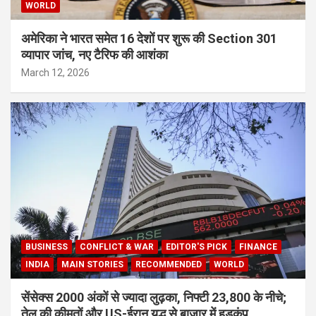
WORLD
अमेरिका ने भारत समेत 16 देशों पर शुरू की Section 301
व्यापार जांच, नए टैरिफ की आशंका
March 12, 2026
BUSINESS
CONFLICT & WAR
EDITOR'S PICK
FINANCE
INDIA
MAIN STORIES
RECOMMENDED
WORLD
सेंसेक्स 2000 अंकों से ज्यादा लुढ़का, निफ्टी 23,800 के नीचे;
तेल की कीमतों और US-ईरान युद्ध से बाजार में हड़कंप