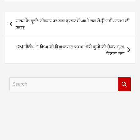
Post
सावन के दूसरे सोमवार पर बाबा दरबार में आधी रात से ही लगी आस्था की
navigation
कतार
CM नीतीश ने विपक्ष को दिया करारा जवाब- मेरी चुप्पी को लेकर भ्रम
फैलाया गया
S
e
a
r
c
h