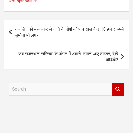
#punjabpolitics
Post
नाबालिग को बहकाकर ले जाने के दोषी को पांच साल कैद, 10 हजार रुपये
navigation
जुर्माना भी लगाया
जब राजस्थान सरिस्का के जंगल में आमने-सामने आए टाइगर, देखें
वीडियो?
S
e
a
r
c
h