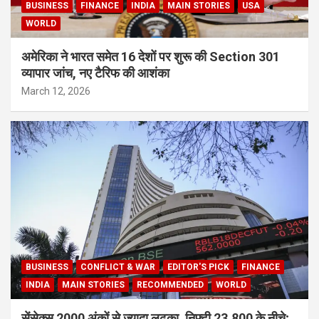
BUSINESS
FINANCE
INDIA
MAIN STORIES
USA
WORLD
अमेरिका ने भारत समेत 16 देशों पर शुरू की Section 301
व्यापार जांच, नए टैरिफ की आशंका
March 12, 2026
BUSINESS
CONFLICT & WAR
EDITOR'S PICK
FINANCE
INDIA
MAIN STORIES
RECOMMENDED
WORLD
सेंसेक्स 2000 अंकों से ज्यादा लुढ़का, निफ्टी 23,800 के नीचे;