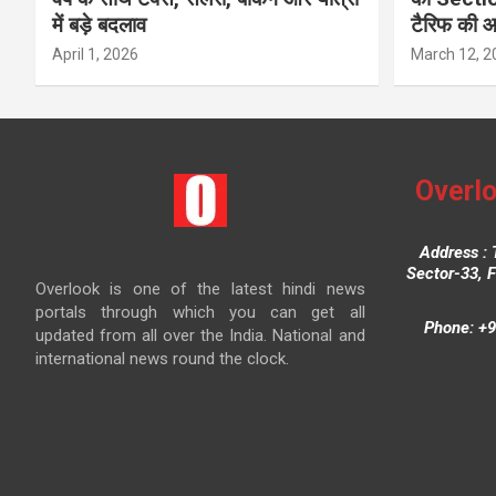
में बड़े बदलाव
टैरिफ की 
April 1, 2026
March 12, 2
Overlo
Address : 
Sector-33, 
Overlook is one of the latest hindi news
portals through which you can get all
Phone: +9
updated from all over the India. National and
international news round the clock.