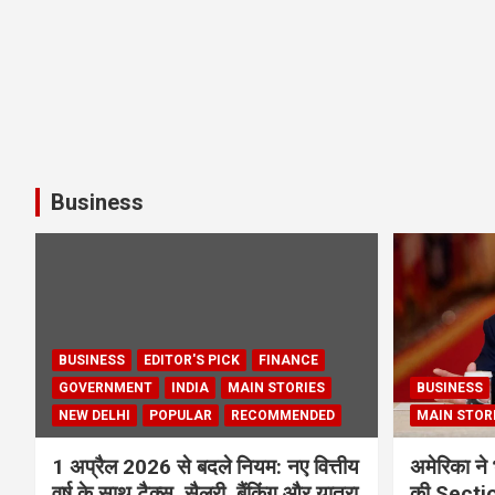
Business
BUSINESS
EDITOR'S PICK
FINANCE
GOVERNMENT
INDIA
MAIN STORIES
BUSINESS
NEW DELHI
POPULAR
RECOMMENDED
MAIN STOR
1 अप्रैल 2026 से बदले नियम: नए वित्तीय
अमेरिका ने 
वर्ष के साथ टैक्स, सैलरी, बैंकिंग और यात्रा
की Section