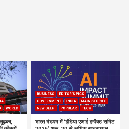
BUSINESS
EDITOR'S PICK
IA
GOVERNMENT
INDIA
MAIN STORIES
D
WORLD
NEW DELHI
POPULAR
TECH
लुढ़का,
भारत मंडपम में ‘इंडिया एआई इम्पैक्ट समिट
ी कीमतों
2026’ शुरू, 20 से अधिक राष्ट्राध्यक्ष