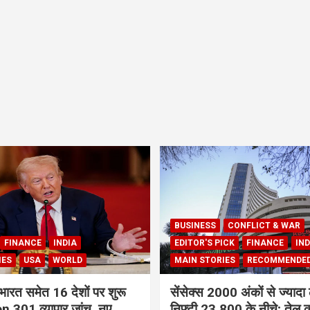
BUSINESS
CONFLICT & WAR
FINANCE
INDIA
EDITOR'S PICK
FINANCE
IND
IES
USA
WORLD
MAIN STORIES
RECOMMENDE
भारत समेत 16 देशों पर शुरू
सेंसेक्स 2000 अंकों से ज्यादा 
 301 व्यापार जांच, नए
निफ्टी 23,800 के नीचे; तेल क