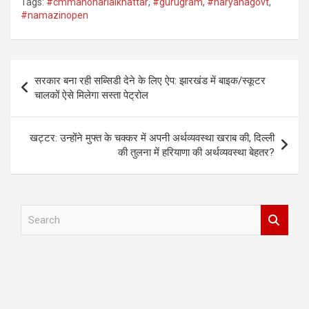
Tags:
#cmmanoharlalkhattar
,
#gurugram
,
#haryanagovt
,
#namazinopen
Post
सरकार बना रही सब्सिडी देने के लिए ऐप: झारखंड में बाइक/स्कूटर
navigation
चालकों ऐसे मिलेगा सस्ता पेट्रोल
खट्टर: उन्होंने मुफ्त के चक्कर में अपनी अर्थव्यवस्था खराब की, दिल्ली
की तुलना में हरियाणा की अर्थव्यवस्था बेहतर?
S
e
a
r
c
h