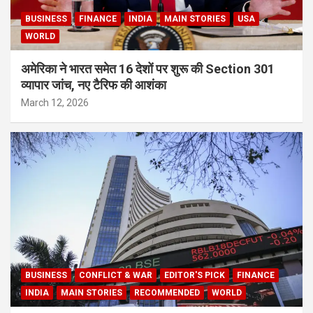
BUSINESS
FINANCE
INDIA
MAIN STORIES
USA
WORLD
अमेरिका ने भारत समेत 16 देशों पर शुरू की Section 301
व्यापार जांच, नए टैरिफ की आशंका
March 12, 2026
BUSINESS
CONFLICT & WAR
EDITOR'S PICK
FINANCE
INDIA
MAIN STORIES
RECOMMENDED
WORLD