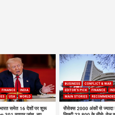
BUSINESS
CONFLICT & WAR
FINANCE
INDIA
EDITOR'S PICK
FINANCE
IND
IES
USA
WORLD
MAIN STORIES
RECOMMENDE
भारत समेत 16 देशों पर शुरू
सेंसेक्स 2000 अंकों से ज्यादा 
 301 व्यापार जांच, नए
निफ्टी 23,800 के नीचे; तेल क