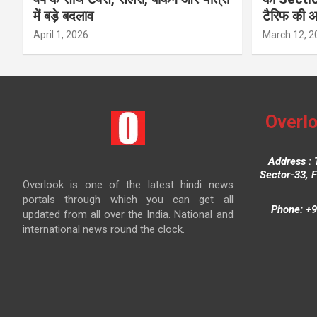
में बड़े बदलाव
टैरिफ की 
April 1, 2026
March 12, 2
Overlo
Address : 
Sector-33, 
Overlook is one of the latest hindi news
portals through which you can get all
Phone: +9
updated from all over the India. National and
international news round the clock.