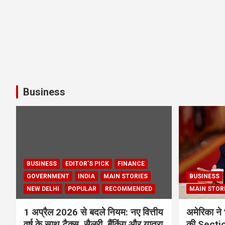
Business
BUSINESS
EDITOR'S PICK
FINANCE
GOVERNMENT
INDIA
MAIN STORIES
BUSINESS
NEW DELHI
POPULAR
RECOMMENDED
MAIN STOR
1 अप्रैल 2026 से बदले नियम: नए वित्तीय
अमेरिका ने 
वर्ष के साथ टैक्स, सैलरी, बैंकिंग और यात्रा
की Section