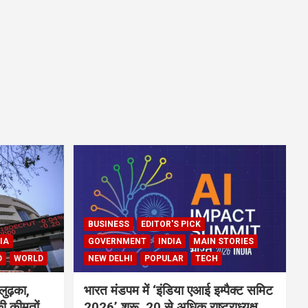
BUSINESS
EDITOR'S PICK
IA
GOVERNMENT
INDIA
MAIN STORIES
D
WORLD
NEW DELHI
POPULAR
TECH
लुढ़का,
भारत मंडपम में ‘इंडिया एआई इम्पैक्ट समिट
ी कीमतों
2026’ शुरू, 20 से अधिक राष्ट्राध्यक्ष