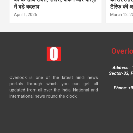
में बड़े बदलाव
टैरिफ की 
April 1, 2026
March 12, 2
Overlo
Address : 
Sector-33, 
Overlook is one of the latest hindi news
portals through which you can get all
Phone: +9
updated from all over the India. National and
international news round the clock.