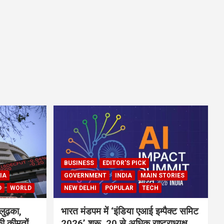
BUSINESS
EDITOR'S PICK
IA
GOVERNMENT
INDIA
MAIN STORIES
D
WORLD
NEW DELHI
POPULAR
TECH
लुढ़का,
भारत मंडपम में ‘इंडिया एआई इम्पैक्ट समिट
ी कीमतों
2026’ शुरू, 20 से अधिक राष्ट्राध्यक्ष