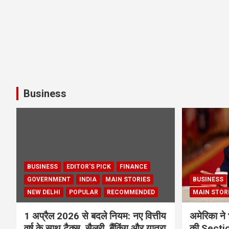
Business
BUSINESS
EDITOR'S PICK
FINANCE
GOVERNMENT
INDIA
MAIN STORIES
BUSINESS
NEW DELHI
POPULAR
RECOMMENDED
MAIN STOR
1 अप्रैल 2026 से बदले नियम: नए वित्तीय
अमेरिका ने 
वर्ष के साथ टैक्स, सैलरी, बैंकिंग और यात्रा
की Section