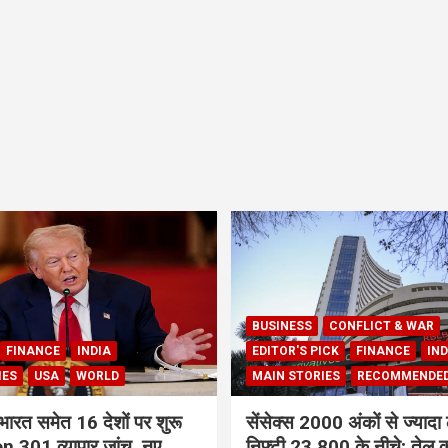
BUSINESS
CONFLICT & WAR
FINANCE
INDIA
EDITOR'S PICK
FINANCE
IND
IES
USA
WORLD
MAIN STORIES
RECOMMENDE
भारत समेत 16 देशों पर शुरू
सेंसेक्स 2000 अंकों से ज्यादा 
 301 व्यापार जांच, नए
निफ्टी 23,800 के नीचे; तेल क