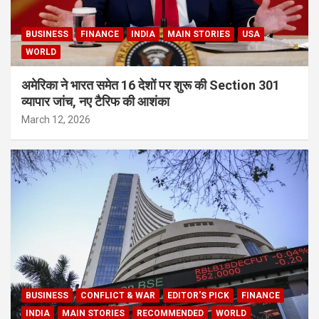
BUSINESS
FINANCE
INDIA
MAIN STORIES
USA
WORLD
अमेरिका ने भारत समेत 16 देशों पर शुरू की Section 301
व्यापार जांच, नए टैरिफ की आशंका
March 12, 2026
BUSINESS
CONFLICT & WAR
EDITOR'S PICK
FINANCE
INDIA
MAIN STORIES
RECOMMENDED
WORLD