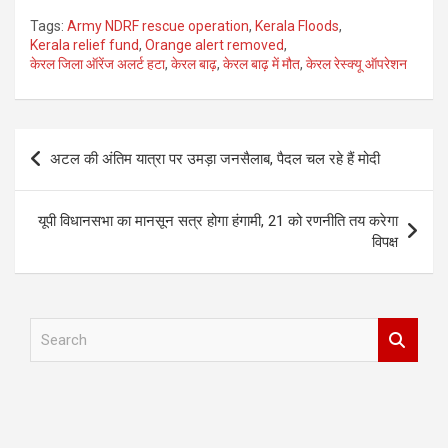
Tags:
Army NDRF rescue operation
,
Kerala Floods
,
Kerala relief fund
,
Orange alert removed
,
केरल जिला ऑरेंज अलर्ट हटा
,
केरल बाढ़
,
केरल बाढ़ में मौत
,
केरल रेस्क्यू ऑपरेशन
Post
अटल की अंतिम यात्रा पर उमड़ा जनसैलाब, पैदल चल रहे हैं मोदी
navigation
यूपी विधानसभा का मानसून सत्र होगा हंगामी, 21 को रणनीति तय करेगा
विपक्ष
S
e
a
r
c
h