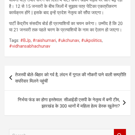
घोषणा पत्र तैयार करने की दिशा में पार्टी अपने अहम पड़ाव पर आगे बढ़ रही
है। 12 से 15 जनवरी के बीच जिलों में सुझाव पत्र पेटिका एकत्रीकरण
कार्यक्रम होंगे | इसके बाद इन्हें प्रदेश नेतृत्व को सौंपा जाएगा।
पार्टी केंद्रीय संसदीय बोर्ड ही प्रत्याशियों का चयन करेगा। उम्मीद है कि 20
या 21 जनवरी तक पहले चरण के प्रत्याशियों के नाम का ऐलान हो जाएगा।
Tags:
#BJp
,
#raishumari
,
#ukchunav
,
#ukpolitics
,
#vidhansabhachunav
Post
तेजस्वी बोले-बिहार को गर्व है, लंदन में गूगल की नौकरी पाने वाली सम्प्रीति
navigation
सपरिवार मिलने पहुंचीं
निर्भया फंड का होगा इस्तेमाल: सीआईडी एसपी के नेतृत्व में बनी टीम,
झारखंड के 300 थानों में महिला हेल्प डेस्क खुलेगा?
S