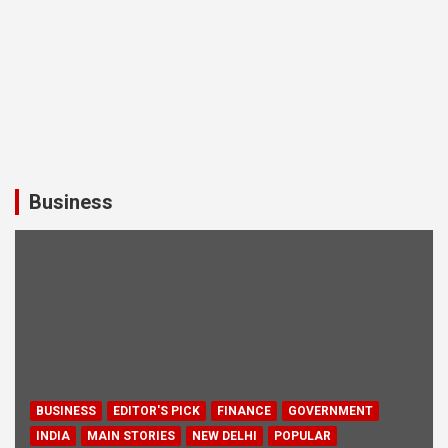
Business
BUSINESS
EDITOR'S PICK
FINANCE
GOVERNMENT
INDIA
MAIN STORIES
NEW DELHI
POPULAR