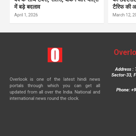
में बड़े बदलाव
टैरिफ की 
April 1, 2026
March 12, 2
Overlo
Address : 
Sector-33, 
Overlook is one of the latest hindi news
portals through which you can get all
Phone: +9
updated from all over the India. National and
international news round the clock.