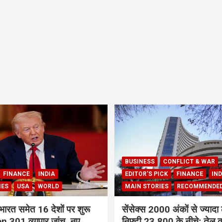
BUSINESS
CONFLICT & WAR
FINANCE
INDIA
EDITOR'S PICK
FINANCE
IND
IES
USA
WORLD
MAIN STORIES
RECOMMENDE
भारत समेत 16 देशों पर शुरू
सेंसेक्स 2000 अंकों से ज्यादा 
 301 व्यापार जांच, नए
निफ्टी 23,800 के नीचे; तेल क