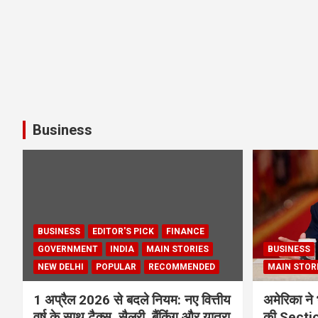
Business
BUSINESS
EDITOR'S PICK
FINANCE
GOVERNMENT
INDIA
MAIN STORIES
BUSINESS
NEW DELHI
POPULAR
RECOMMENDED
MAIN STOR
1 अप्रैल 2026 से बदले नियम: नए वित्तीय
अमेरिका ने 
वर्ष के साथ टैक्स, सैलरी, बैंकिंग और यात्रा
की Section