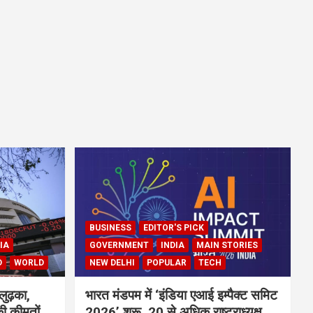
BUSINESS
EDITOR'S PICK
IA
GOVERNMENT
INDIA
MAIN STORIES
D
WORLD
NEW DELHI
POPULAR
TECH
लुढ़का,
भारत मंडपम में ‘इंडिया एआई इम्पैक्ट समिट
ी कीमतों
2026’ शुरू, 20 से अधिक राष्ट्राध्यक्ष