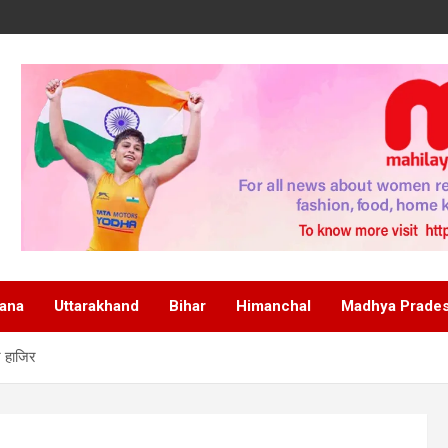
ana
Uttarakhand
Bihar
Himanchal
Madhya Prade
न हाजिर