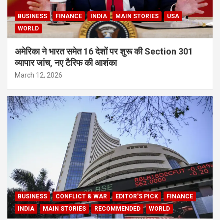
BUSINESS
FINANCE
INDIA
MAIN STORIES
USA
WORLD
अमेरिका ने भारत समेत 16 देशों पर शुरू की Section 301
व्यापार जांच, नए टैरिफ की आशंका
March 12, 2026
BUSINESS
CONFLICT & WAR
EDITOR'S PICK
FINANCE
INDIA
MAIN STORIES
RECOMMENDED
WORLD