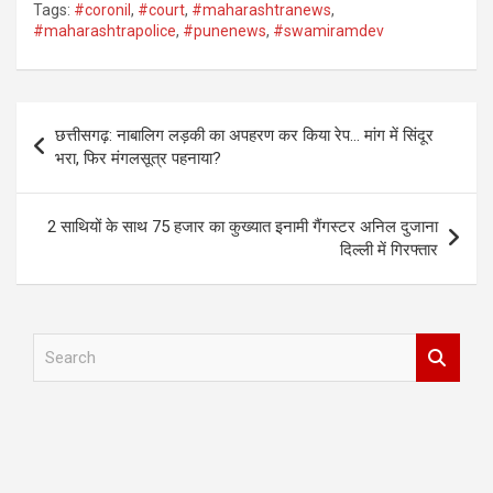
Tags:
#coronil
,
#court
,
#maharashtranews
,
#maharashtrapolice
,
#punenews
,
#swamiramdev
Post
छत्तीसगढ़: नाबालिग लड़की का अपहरण कर किया रेप… मांग में सिंदूर
navigation
भरा, फिर मंगलसूत्र पहनाया?
2 साथियों के साथ 75 हजार का कुख्यात इनामी गैंगस्टर अनिल दुजाना
दिल्ली में गिरफ्तार
S
e
a
r
c
h